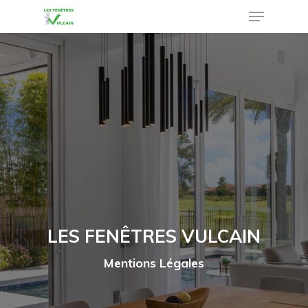
Menu
Skip
to
Close
main
Menu
content
LES FENÊTRES VULCAIN
Mentions Légales